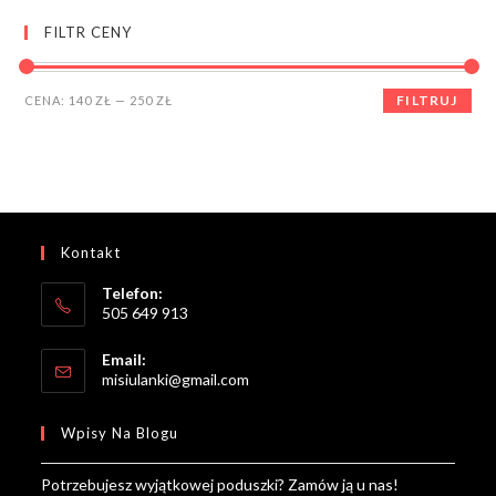
FILTR CENY
Cena
Cena
FILTRUJ
CENA:
140 ZŁ
—
250 ZŁ
min
max
Kontakt
Telefon:
505 649 913
Email:
Opens
misiulanki@gmail.com
in
your
Wpisy Na Blogu
application
Potrzebujesz wyjątkowej poduszki? Zamów ją u nas!