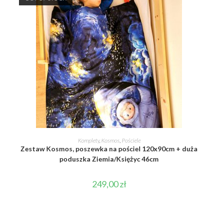
DOWIEDZ SIĘ WIĘCEJ
Komplety
,
Kosmos
,
Pościele
Zestaw Kosmos, poszewka na pościel 120x90cm + duża
poduszka Ziemia/Księżyc 46cm
249,00
zł