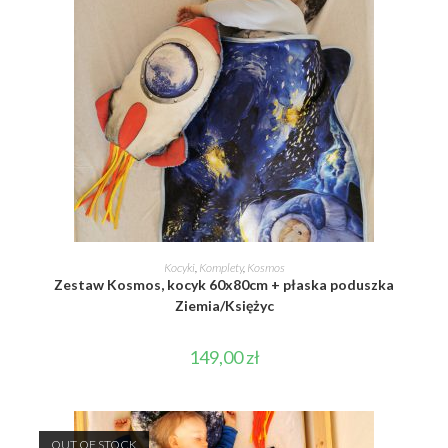
DOWIEDZ SIĘ WIĘCEJ
Kocyki
,
Komplety
,
Kosmos
Zestaw Kosmos, kocyk 60x80cm + płaska poduszka
Ziemia/Księżyc
149,00
zł
OUT OF STOCK