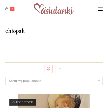
Skip
to
0
content
chłopak
>
Produkty
>
chłopak
Sortuj wg popularności
OUT OF STOCK