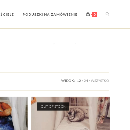
ŚCIELE
PODUSZKI NA ZAMÓWIENIE
0
>
Produkty
>
komplet dla dzieci
WIDOK:
12
24
WSZYSTKO
OUT OF STOCK