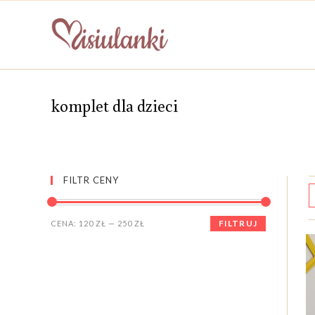
Skip
to
content
komplet dla dzieci
FILTR CENY
Cena
Cena
FILTRUJ
CENA:
120 ZŁ
—
250 ZŁ
min
max