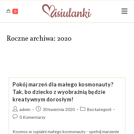
Skip
to
0
content
Roczne archiwa: 2020
>
2020
Pokój marzeń dla małego kosmonauty?
Tak, bo dziecko z wyobraźnią będzie
kreatywnym dorosłym!
Post
Post
Post
admin
30 kwietnia 2020
Bez kategorii
author:
published:
category:
Post
0 Komentarzy
comments:
Kosmos w sypialni małego kosmonauty - spełnij marzenie