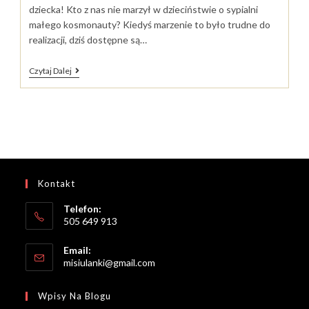
dziecka! Kto z nas nie marzył w dzieciństwie o sypialni
małego kosmonauty? Kiedyś marzenie to było trudne do
realizacji, dziś dostępne są…
Pokój
Czytaj Dalej
Marzeń
Dla
Małego
Kosmonauty?
Tak,
Bo
Dziecko
Z
Wyobraźnią
Będzie
Kontakt
Kreatywnym
Dorosłym!
Telefon:
505 649 913
Email:
Opens
misiulanki@gmail.com
in
your
Wpisy Na Blogu
application