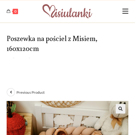
Skip
to
0
content
Poszewka na pościel z Misiem,
160x120cm
>
Sklep
>
Poszewka na pościel z Misiem, 160x120cm
Previous Product
🔍