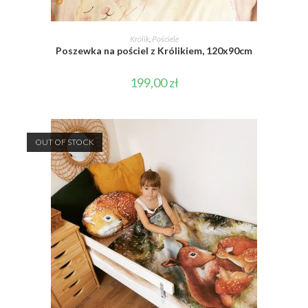
DOWIEDZ SIĘ WIĘCEJ
Królik
,
Pościele
Poszewka na pościel z Królikiem, 120x90cm
199,00
zł
OUT OF STOCK