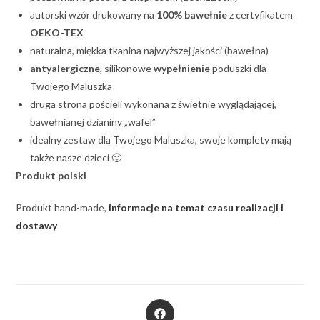
autorski wzór drukowany na
100% bawełnie
z certyfikatem
OEKO-TEX
naturalna, miękka tkanina najwyższej jakości (bawełna)
antyalergiczne
, silikonowe
wypełnienie
poduszki dla
Twojego Maluszka
druga strona pościeli wykonana z świetnie wyglądającej,
bawełnianej dzianiny „wafel”
idealny zestaw dla Twojego Maluszka, swoje komplety mają
także nasze dzieci 🙂
Produkt polski
Produkt hand-made,
informacje na temat czasu realizacji i
dostawy
Opens