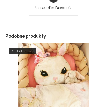
in
a
Udostępnij na Facebook'u
new
window
Podobne produkty
OUT OF STOCK