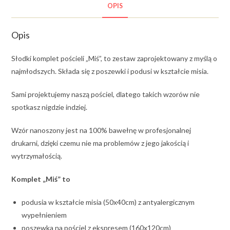
OPIS
Opis
Słodki komplet pościeli „Miś”, to zestaw zaprojektowany z myślą o
najmłodszych. Składa się z poszewki i podusi w kształcie misia.
Sami projektujemy naszą pościel, dlatego takich wzorów nie
spotkasz nigdzie indziej.
Wzór nanoszony jest na 100% bawełnę w profesjonalnej
drukarni, dzięki czemu nie ma problemów z jego jakością i
wytrzymałością.
Komplet „Miś” to
podusia w kształcie misia (50x40cm) z antyalergicznym
wypełnieniem
poszewka na pościel z ekspresem (160x120cm)