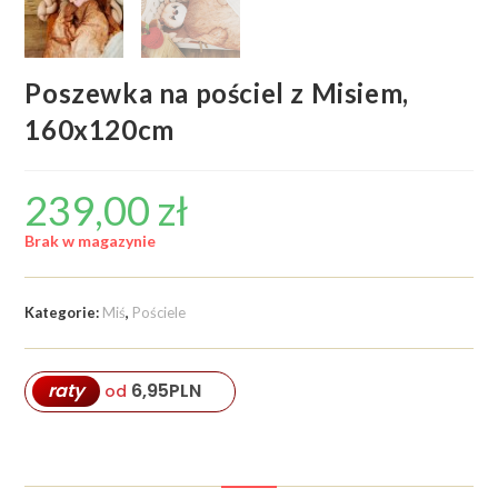
Poszewka na pościel z Misiem,
160x120cm
239,00
zł
Brak w magazynie
Kategorie:
Miś
,
Pościele
6,95
PLN
raty
od