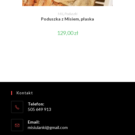
DOWIEDZ SIĘ WIĘCEJ
Miś
,
Poduszki
Poduszka z Misiem, płaska
129,00
zł
Kontakt
Telefon:
505 649 913
Email:
Opens
misiulanki@gmail.com
in